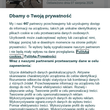
Odświeżono dnia 07 sierpnia 2026
Dbamy o Twoją prywatność
Fajny rower elektryczny
SPARTA ION RX 400WH
My i nasi
447
partnerzy przechowujemy lub uzyskujemy dostęp
NEXUS 8/A
1 400 zł
do informacji na urządzeniu, takich jak unikalne identyfikatory w
plikach cookie w celu przetwarzania danych osobowych.
Użytkownik może zaakceptować wybory lub zarządzać nimi,
Gliwice, Szobiszowice
klikając poniżej lub w dowolnym momencie na stronie polityki
Odświeżono dnia 06 sierpnia 2026
prywatności. Te wybory będą sygnalizowane naszym partnerom
i nie będą miały wpływu na dane przeglądania.
Polityka
cookies,
Polityka Prywatności
Rower elektryczny BULLS 36V
Wraz z naszymi partnerami przetwarzamy dane w celu
650WH z silnikiem centralnym
zapewnienia:
BROSE / do naprawy!
1 700 zł
Użycie dokładnych danych geolokalizacyjnych. Aktywne
skanowanie charakterystyki urządzenia do celów identyfikacji.
Rozumienie odbiorców dzięki statystyce lub kombinacji danych
Gliwice, Szobiszowice
z różnych źródeł. Przechowywanie informacji na urządzeniu lub
Odświeżono dnia 06 sierpnia 2026
dostęp do nich. Pomiar efektywności reklam. Rozwój i
ulepszanie usług. Tworzenie profili w celu personalizacji treści.
Tworzenie profili w celu spersonalizowanych reklam.
Wykorzystywanie ograniczonych danych do wyboru reklam.
Wykorzystywanie ograniczonych danych do wyboru treści.
Pomiar efektywności treści. Wykorzystanie profili do wyboru
1
2
3
...
7
spersonalizowanych reklam. Wykorzystywanie profili w celu