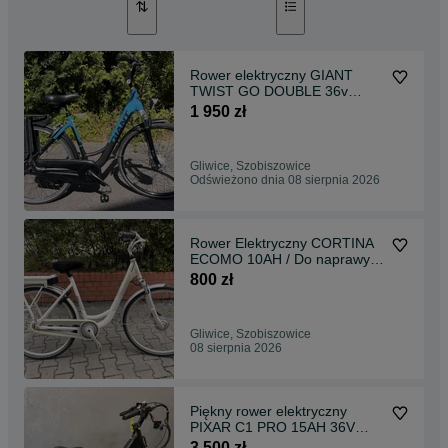
Rower elektryczny GIANT
TWIST GO DOUBLE 36v
16Ah nexus 8 /A
1 950 zł
Gliwice, Szobiszowice
Odświeżono dnia 08 sierpnia 2026
Rower Elektryczny CORTINA
ECOMO 10AH / Do naprawy
/B
800 zł
Gliwice, Szobiszowice
08 sierpnia 2026
Piękny rower elektryczny
PIXAR C1 PRO 15AH 36V
27,5 + GRATISY /NOWY /
3 500 zł