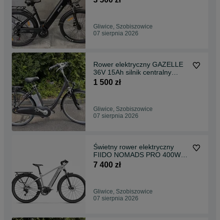
RATY 0%
Gliwice, Szobiszowice
07 sierpnia 2026
Rower elektryczny GAZELLE
36V 15Ah silnik centralny
IMPULSE nexus /B
1 500 zł
Gliwice, Szobiszowice
07 sierpnia 2026
Świetny rower elektryczny
FIIDO NOMADS PRO 400Wh
Silnik Centralny MIVICE
7 400 zł
100NM! 29” FAKTURA VAT
RATY 0%
Gliwice, Szobiszowice
07 sierpnia 2026