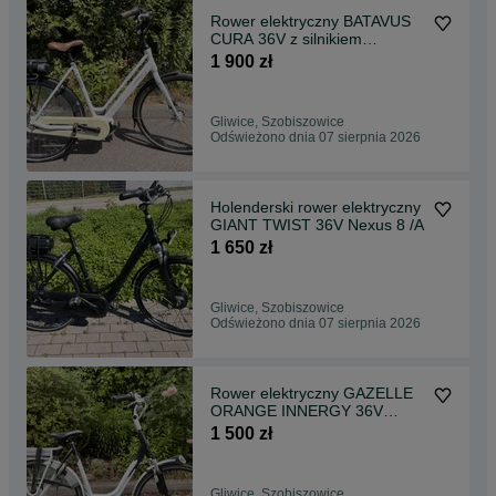
Rower elektryczny BATAVUS
CURA 36V z silnikiem
centralnym! /A
1 900 zł
Gliwice, Szobiszowice
Odświeżono dnia 07 sierpnia 2026
Holenderski rower elektryczny
GIANT TWIST 36V Nexus 8 /A
1 650 zł
Gliwice, Szobiszowice
Odświeżono dnia 07 sierpnia 2026
Rower elektryczny GAZELLE
ORANGE INNERGY 36V
nexus 8 /A
1 500 zł
Gliwice, Szobiszowice